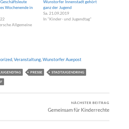
 Geschäftsleute
Wunstorfer Innenstadt gehört
tes Wochenende in
ganz der Jugend
Sa. 21.09.2019
022
In "Kinder- und Jugendtag"
ersche Allgemeine
orized
,
Veranstaltung
,
Wunstorfer Auepost
D JUGENDTAG
PRESSE
STADTJUGENDRING
F
NÄCHSTER BEITRAG
Gemeinsam für Kinderrechte