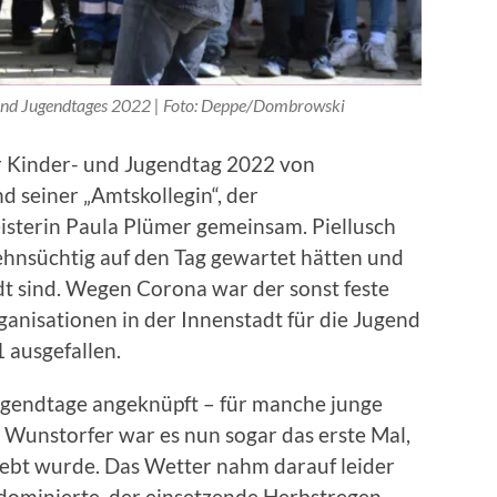
 und Jugendtages 2022 | Foto: Deppe/Dombrowski
r Kinder- und Jugendtag 2022 von
d seiner „Amtskollegin“, der
sterin Paula Plümer gemeinsam. Piellusch
sehnsüchtig auf den Tag gewartet hätten und
adt sind. Wegen Corona war der sonst feste
anisationen in der Innenstadt für die Jugend
ausgefallen.
ugendtage angeknüpft – für manche junge
Wunstorfer war es nun sogar das erste Mal,
lebt wurde. Das Wetter nahm darauf leider
 dominierte, der einsetzende Herbstregen