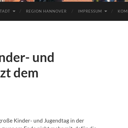
TADT
REGION HANNOVER
IMPRESSUM
KOM
nder- und
tzt dem
roße Kinder- und Jugendtag in der