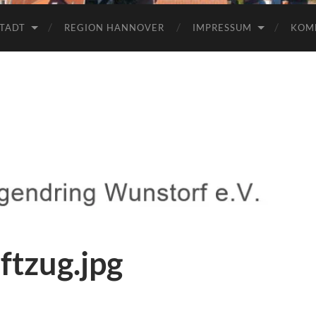
TADT
REGION HANNOVER
IMPRESSUM
KOM
ftzug.jpg