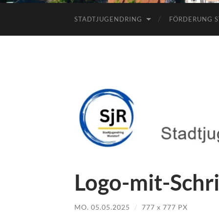
STADTJUGENDRING
FÖRDERUNG S
Logo-mit-Schri
MO. 05.05.2025
/
777
x
777 PX