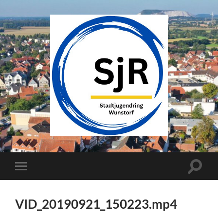
SJR
Wunstorf
Suchfe
Mobile-
ein-/a
Menü
ein-/ausblenden
VID_20190921_150223.mp4