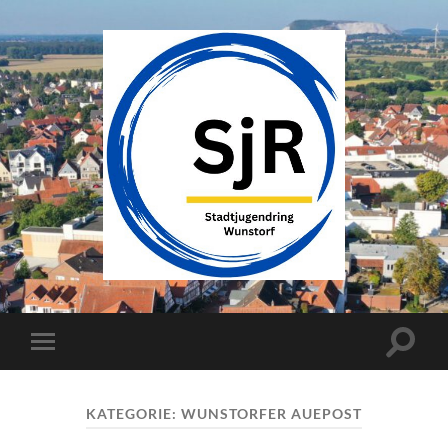
SJR
Wunstorf
Suchfe
Mobile-
ein-/a
Menü
ein-/ausblenden
KATEGORIE:
WUNSTORFER AUEPOST