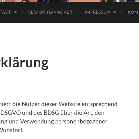
TADT
REGION HANNOVER
IMPRESSUM
KOM
klärung
iert die Nutzer dieser Website entsprechend
r DSGVO und des BDSG über die Art, den
ung und Verwendung personenbezogener
Wunstorf.