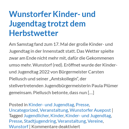
Kinder-
und
Wunstorfer Kinder- und
Jugendtag
Jugendtag trotzt dem
Herbstwetter
Am Samstag fand zum 17. Mal der große Kinder- und
Jugendtag in der Innenstadt statt. Das Wetter spielte
zwar am Ende nicht mehr mit, dafür die Gekommenen
umso mehr. Wunstorf (red). Eröffnet wurde der Kinder-
und Jugendtag 2022 von Bürgermeister Carsten
Piellusch und seiner „Amtskollegin“, der
stellvertretenden Jugendbürgermeisterin Paula Plümer
gemeinsam. Piellusch betonte, dass nun […]
Posted in
Kinder- und Jugendtag
,
Presse
,
Uncategorized
,
Veranstaltung
,
Wunstorfer Auepost
|
Tagged
Jugendlicher
,
Kinder
,
Kinder- und Jugendtag
,
Presse
,
Stadtjugendring
,
Veranstaltung
,
Vereine
,
für
Wunstorf
|
Kommentare deaktiviert