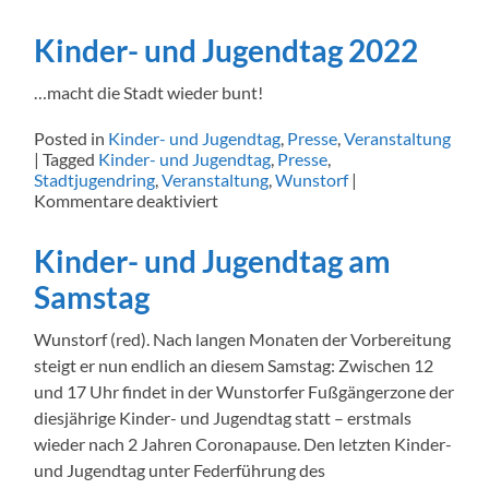
Wunstorfer
Kinder-
Kinder- und Jugendtag 2022
und
Jugendtag
…macht die Stadt wieder bunt!
trotzt
dem
Herbstwetter
Posted in
Kinder- und Jugendtag
,
Presse
,
Veranstaltung
|
Tagged
Kinder- und Jugendtag
,
Presse
,
Stadtjugendring
,
Veranstaltung
,
Wunstorf
|
für
Kommentare deaktiviert
Kinder-
und
Kinder- und Jugendtag am
Jugendtag
2022
Samstag
Wunstorf (red). Nach langen Monaten der Vorbereitung
steigt er nun endlich an diesem Samstag: Zwischen 12
und 17 Uhr findet in der Wunstorfer Fußgängerzone der
diesjährige Kinder- und Jugendtag statt – erstmals
wieder nach 2 Jahren Coronapause. Den letzten Kinder-
und Jugendtag unter Federführung des