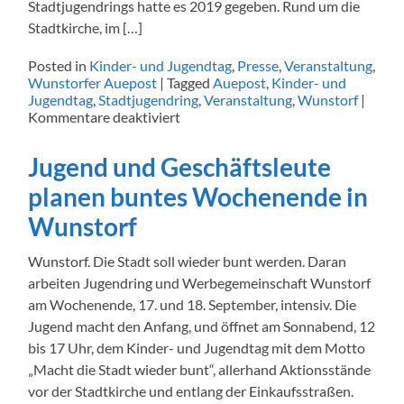
Stadtjugendrings hatte es 2019 gegeben. Rund um die
Stadtkirche, im […]
Posted in
Kinder- und Jugendtag
,
Presse
,
Veranstaltung
,
Wunstorfer Auepost
|
Tagged
Auepost
,
Kinder- und
Jugendtag
,
Stadtjugendring
,
Veranstaltung
,
Wunstorf
|
für
Kommentare deaktiviert
Kinder-
und
Jugend und Geschäftsleute
Jugendtag
am
planen buntes Wochenende in
Samstag
Wunstorf
Wunstorf. Die Stadt soll wieder bunt werden. Daran
arbeiten Jugendring und Werbegemeinschaft Wunstorf
am Wochenende, 17. und 18. September, intensiv. Die
Jugend macht den Anfang, und öffnet am Sonnabend, 12
bis 17 Uhr, dem Kinder- und Jugendtag mit dem Motto
„Macht die Stadt wieder bunt“, allerhand Aktionsstände
vor der Stadtkirche und entlang der Einkaufsstraßen.