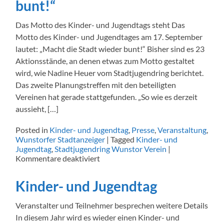
bunt!“
die
Stadt
Das Motto des Kinder- und Jugendtags steht Das
bunt
Motto des Kinder- und Jugendtages am 17. September
werden:
Wasseraktion
lautet: „Macht die Stadt wieder bunt!“ Bisher sind es 23
und
Aktionsstände, an denen etwas zum Motto gestaltet
Mandala
wird, wie Nadine Heuer vom Stadtjugendring berichtet.
Das zweite Planungstreffen mit den beteiligten
Vereinen hat gerade stattgefunden. „So wie es derzeit
aussieht, […]
Posted in
Kinder- und Jugendtag
,
Presse
,
Veranstaltung
,
Wunstorfer Stadtanzeiger
|
Tagged
Kinder- und
Jugendtag
,
Stadtjugendring Wunstor Verein
|
für
Kommentare deaktiviert
„Macht
die
Kinder- und Jugendtag
Stadt
wieder
Veranstalter und Teilnehmer besprechen weitere Details
bunt!“
In diesem Jahr wird es wieder einen Kinder- und