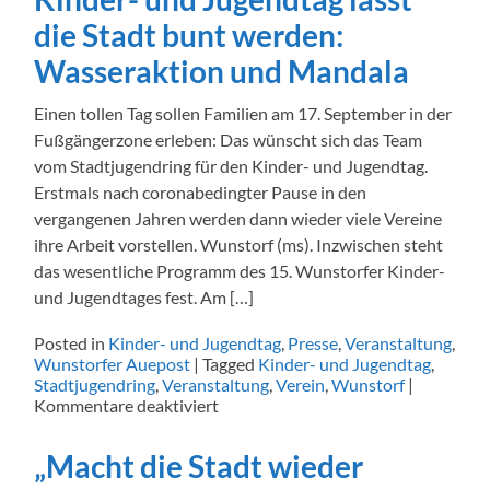
am
die Stadt bunt werden:
17.09.2022
Wasseraktion und Mandala
Einen tollen Tag sollen Familien am 17. September in der
Fußgängerzone erleben: Das wünscht sich das Team
vom Stadtjugendring für den Kinder- und Jugendtag.
Erstmals nach coronabedingter Pause in den
vergangenen Jahren werden dann wieder viele Vereine
ihre Arbeit vorstellen. Wunstorf (ms). Inzwischen steht
das wesentliche Programm des 15. Wunstorfer Kinder-
und Jugendtages fest. Am […]
Posted in
Kinder- und Jugendtag
,
Presse
,
Veranstaltung
,
Wunstorfer Auepost
|
Tagged
Kinder- und Jugendtag
,
Stadtjugendring
,
Veranstaltung
,
Verein
,
Wunstorf
|
für
Kommentare deaktiviert
Kinder-
und
„Macht die Stadt wieder
Jugendtag
lässt