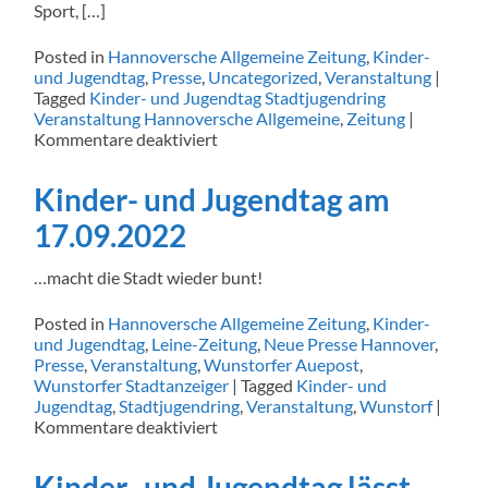
Sport, […]
Posted in
Hannoversche Allgemeine Zeitung
,
Kinder-
und Jugendtag
,
Presse
,
Uncategorized
,
Veranstaltung
|
Tagged
Kinder- und Jugendtag Stadtjugendring
Veranstaltung Hannoversche Allgemeine
,
Zeitung
|
für
Kommentare deaktiviert
Jugend
und
Kinder- und Jugendtag am
Geschäftsleute
planen
17.09.2022
buntes
Wochenende
…macht die Stadt wieder bunt!
in
Wunstorf
Posted in
Hannoversche Allgemeine Zeitung
,
Kinder-
und Jugendtag
,
Leine-Zeitung
,
Neue Presse Hannover
,
Presse
,
Veranstaltung
,
Wunstorfer Auepost
,
Wunstorfer Stadtanzeiger
|
Tagged
Kinder- und
Jugendtag
,
Stadtjugendring
,
Veranstaltung
,
Wunstorf
|
für
Kommentare deaktiviert
Kinder-
und
Kinder- und Jugendtag lässt
Jugendtag