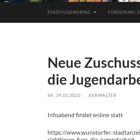
STADTJUGENDRING
FÖRDERUNG S
Neue Zuschuss-
die Jugendarbe
SA. 29.01.2022
/
VERWALTER
Infoabend findet online statt
https://www.wunstorfer-stadtanze
richtlinien-fuer-die-jugendarbeit-