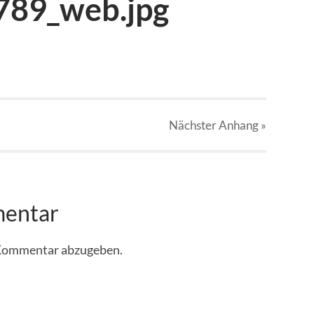
789_web.jpg
Nächster
Anhang
»
mentar
 Kommentar abzugeben.