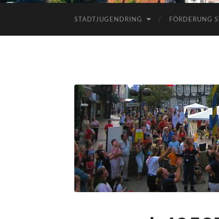
STADTJUGENDRING
FÖRDERUNG S