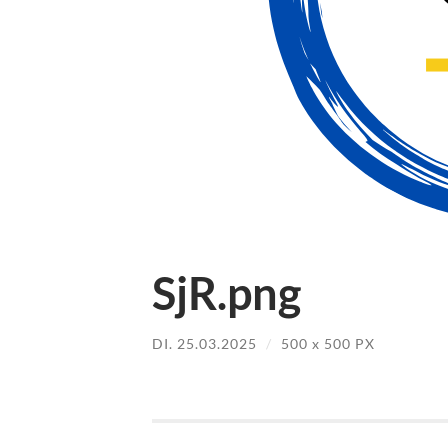
SjR.png
DI. 25.03.2025
/
500
x
500 PX