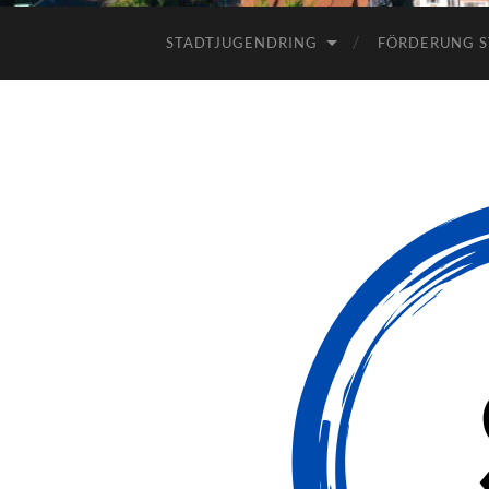
STADTJUGENDRING
FÖRDERUNG S